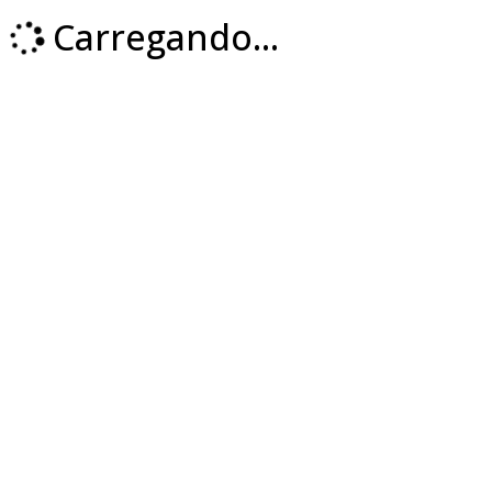
Carregando...
Loading...