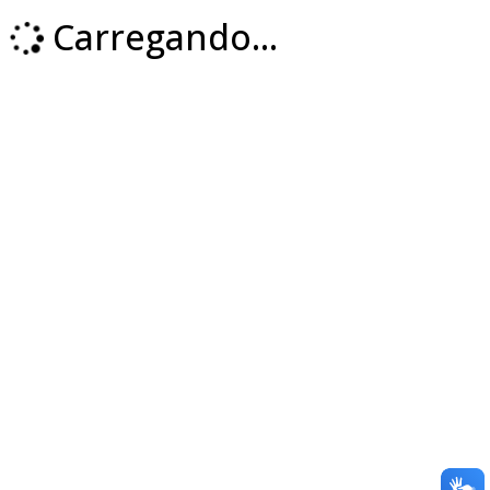
Carregando...
Loading...