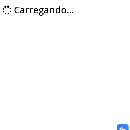
Carregando...
Loading...