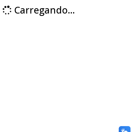
Carregando...
Loading...