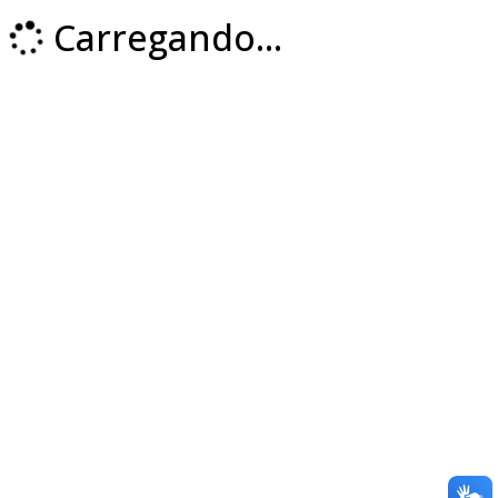
Carregando...
Loading...