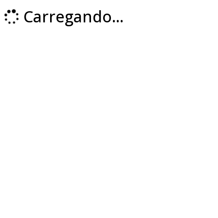
Carregando...
Loading...