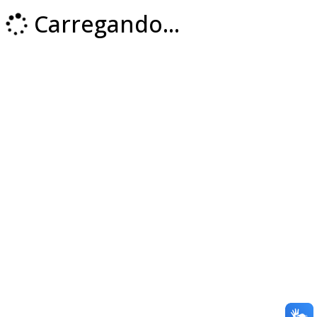
Carregando...
Loading...