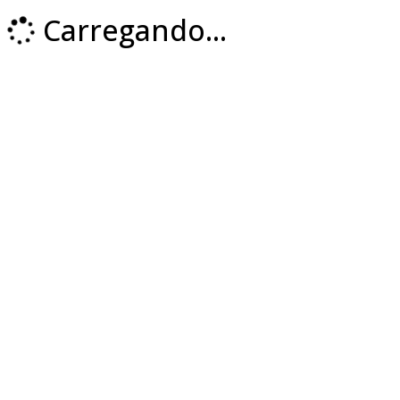
Carregando...
Loading...