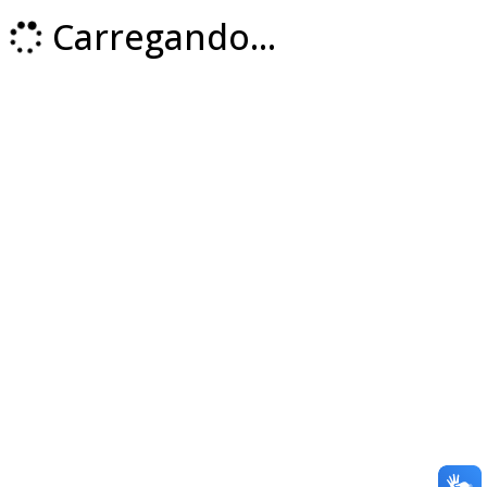
Carregando...
Loading...