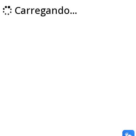
Carregando...
Loading...