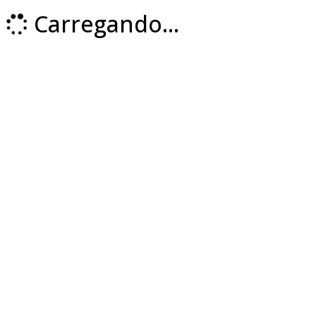
Carregando...
Loading...