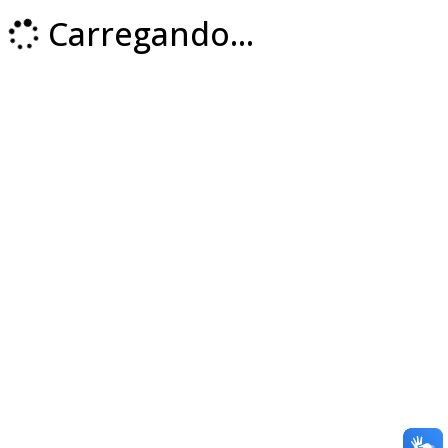
Carregando...
Loading...