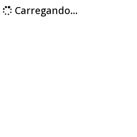
Carregando...
Loading...