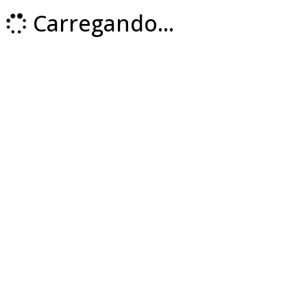
Carregando...
Loading...